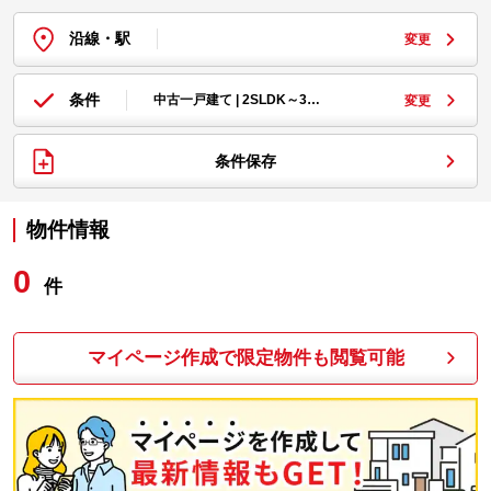
沿線・駅
変更
条件
中古一戸建て | 2SLDK～3…
変更
条件保存
物件情報
0
件
マイページ作成で限定物件も閲覧可能