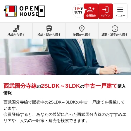
会員登録
ログイン
メニュー
地域から探す
沿線・駅から探す
地図から探す
通勤・通学から探す
西武国分寺線
2SLDK～3LDK
中古一戸建て
の
の
購入
情報
西武国分寺線で販売中の2SLDK～3LDKの中古一戸建てを掲載して
います。
会員登録すると、あなたの希望に合った西武国分寺線のおすすめエ
リアや、人気の一軒家・建売を検索できます。