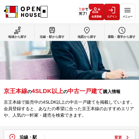
会員登録
ログイン
メニュー
地域から探す
沿線・駅から探す
地図から探す
通勤・通学から探す
京王本線
4SLDK以上
中古一戸建て
の
の
購入情報
京王本線で販売中の4SLDK以上の中古一戸建てを掲載しています。
会員登録すると、あなたの希望に合った京王本線のおすすめエリア
や、人気の一軒家・建売を検索できます。
沿線・駅
変更