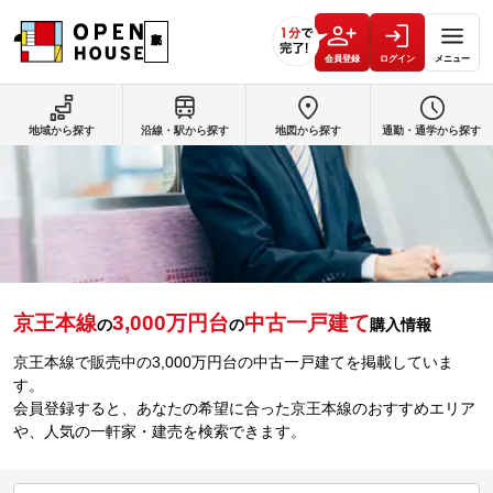
会員登録
ログイン
メニュー
地域から探す
沿線・駅から探す
地図から探す
通勤・通学から探す
京王本線
3,000万円台
中古一戸建て
の
の
購入情報
京王本線で販売中の3,000万円台の中古一戸建てを掲載していま
す。
会員登録すると、あなたの希望に合った京王本線のおすすめエリア
や、人気の一軒家・建売を検索できます。