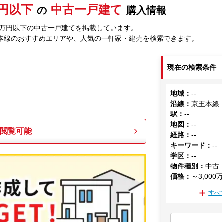
万円以下
中古一戸建て
の
購入情報
00万円以下の中古一戸建てを掲載しています。
本線のおすすめエリアや、人気の一軒家・建売を検索できます。
現在の検索条件
地域
：
--
沿線
：
京王本線
駅
：
--
地図
：
--
も閲覧可能
経路
：
--
キーワード
：
--
学区
：
--
物件種別
：
中古
価格
：
～3,000
すべ