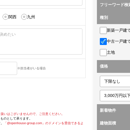
フリーワード検
関西
九州
種別
新築一戸建
中古一戸建
土地
価格
※担当者がいる場合
新着物件
り扱いはございませんので、ご注意ください。
たものとして承ります。
建物面積
す。
「@openhouse-group.com」のドメインを受信できるよ