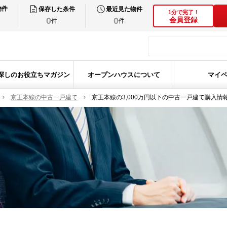
物件
保存した条件
最近見た物件
1分で完了！
0
0
会員登録
件
件
探しのお役立ちマガジン
オープンハウスについて
マイ
京王本線の中古一戸建て
京王本線の3,000万円以下の中古一戸建て購入情