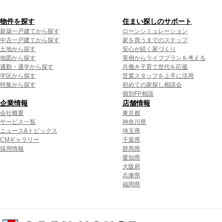
物件を探す
住まい探しのサポート
新築一戸建てから探す
ローンシミュレーション
中古一戸建てから探す
家を買うまでのステップ
土地から探す
安心が続く家づくり
地図から探す
実例からライフプランを考える
通勤・通学から探す
共働き子育て世代を応援
学区から探す
営業スタッフを上手に活用
特集から探す
初めての家探し相談会
個別FP相談
企業情報
店舗情報
会社概要
東京都
サービス一覧
神奈川県
ニュース&トピックス
埼玉県
CMギャラリー
千葉県
採用情報
群馬県
愛知県
大阪府
兵庫県
福岡県