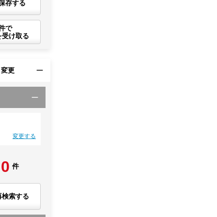
保存する
件で
を受け取る
・変更
変更する
0
件
再検索する