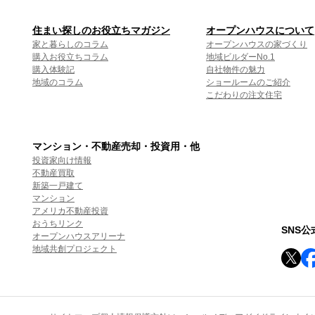
住まい探しのお役立ちマガジン
オープンハウスについて
家と暮らしのコラム
オープンハウスの家づくり
購入お役立ちコラム
地域ビルダーNo.1
購入体験記
自社物件の魅力
地域のコラム
ショールームのご紹介
こだわりの注文住宅
マンション・不動産売却・投資用・他
投資家向け情報
不動産買取
新築一戸建て
マンション
アメリカ不動産投資
おうちリンク
SNS
オープンハウスアリーナ
地域共創プロジェクト