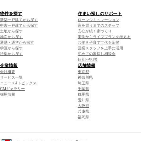
物件を探す
住まい探しのサポート
新築一戸建てから探す
ローンシミュレーション
中古一戸建てから探す
家を買うまでのステップ
土地から探す
安心が続く家づくり
地図から探す
実例からライフプランを考える
通勤・通学から探す
共働き子育て世代を応援
学区から探す
営業スタッフを上手に活用
特集から探す
初めての家探し相談会
個別FP相談
企業情報
店舗情報
会社概要
東京都
サービス一覧
神奈川県
ニュース&トピックス
埼玉県
CMギャラリー
千葉県
採用情報
群馬県
愛知県
大阪府
兵庫県
福岡県