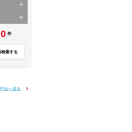
0
件
再検索する
万円台へ戻る