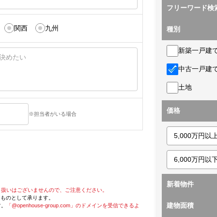
フリーワード検
関西
九州
種別
新築一戸建
中古一戸建
土地
価格
※担当者がいる場合
新着物件
り扱いはございませんので、ご注意ください。
たものとして承ります。
建物面積
す。
「@openhouse-group.com」のドメインを受信できるよ