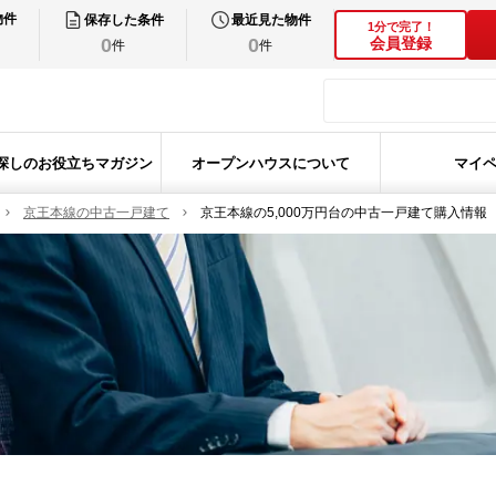
物件
保存した条件
最近見た物件
1分で完了！
0
0
会員登録
件
件
探しのお役立ちマガジン
オープンハウスについて
マイ
京王本線の中古一戸建て
京王本線の5,000万円台の中古一戸建て購入情報