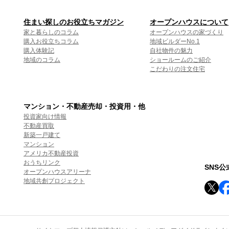
住まい探しのお役立ちマガジン
オープンハウスについて
家と暮らしのコラム
オープンハウスの家づくり
購入お役立ちコラム
地域ビルダーNo.1
購入体験記
自社物件の魅力
地域のコラム
ショールームのご紹介
こだわりの注文住宅
マンション・不動産売却・投資用・他
投資家向け情報
不動産買取
新築一戸建て
マンション
アメリカ不動産投資
おうちリンク
SNS
オープンハウスアリーナ
地域共創プロジェクト