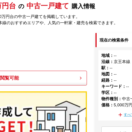
0万円台
中古一戸建て
の
購入情報
00万円台の中古一戸建てを掲載しています。
本線のおすすめエリアや、人気の一軒家・建売を検索できます。
現在の検索条件
地域
：
--
沿線
：
京王本線
駅
：
--
地図
：
--
も閲覧可能
経路
：
--
キーワード
：
--
学区
：
--
物件種別
：
中古
価格
：
5,000万
すべ