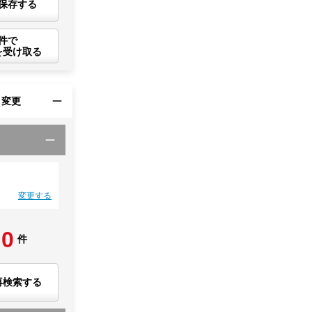
保存する
件で
を受け取る
・変更
変更する
0
件
再検索する