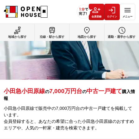
会員登録
ログイン
メニュー
地域から探す
沿線・駅から探す
地図から探す
通勤・通学から探す
小田急小田原線
7,000万円台
中古一戸建て
の
の
購入情
報
小田急小田原線で販売中の7,000万円台の中古一戸建てを掲載して
います。
会員登録すると、あなたの希望に合った小田急小田原線のおすすめ
エリアや、人気の一軒家・建売を検索できます。