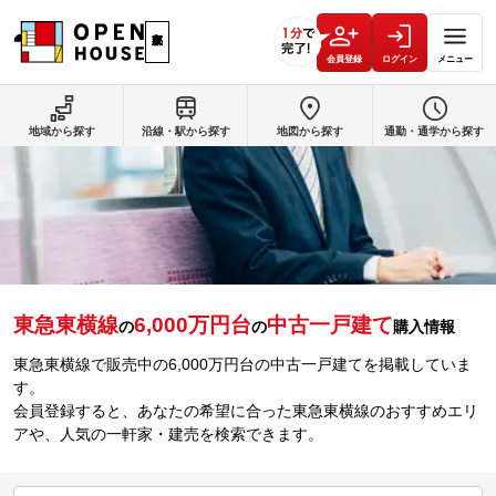
会員登録
ログイン
メニュー
地域から探す
沿線・駅から探す
地図から探す
通勤・通学から探す
東急東横線
6,000万円台
中古一戸建て
の
の
購入情報
東急東横線で販売中の6,000万円台の中古一戸建てを掲載していま
す。
会員登録すると、あなたの希望に合った東急東横線のおすすめエリ
アや、人気の一軒家・建売を検索できます。