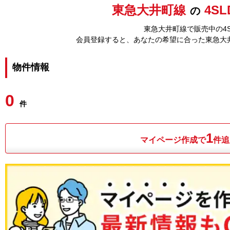
東急大井町線
4S
の
東急大井町線で販売中の4
会員登録すると、あなたの希望に合った東急大
物件情報
0
件
1
マイページ作成で
件追