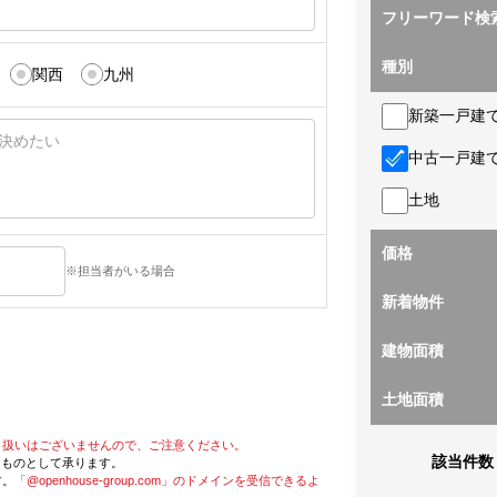
フリーワード検
種別
関西
九州
新築一戸建
中古一戸建
土地
価格
※担当者がいる場合
新着物件
建物面積
土地面積
り扱いはございませんので、ご注意ください。
該当件数
たものとして承ります。
す。
「@openhouse-group.com」のドメインを受信できるよ