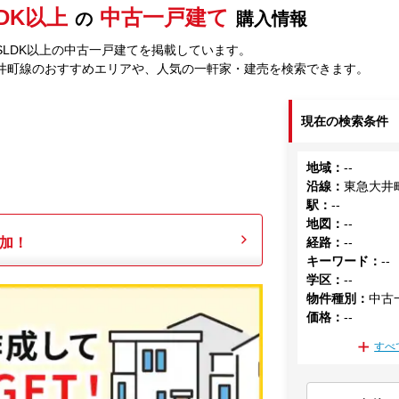
LDK以上
中古一戸建て
の
購入情報
SLDK以上の中古一戸建てを掲載しています。
井町線のおすすめエリアや、人気の一軒家・建売を検索できます。
現在の検索条件
地域
：
--
沿線
：
東急大井
駅
：
--
地図
：
--
加！
経路
：
--
キーワード
：
--
学区
：
--
物件種別
：
中古
価格
：
--
すべ