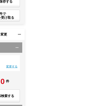
保存する
件で
を受け取る
・変更
変更する
0
件
再検索する