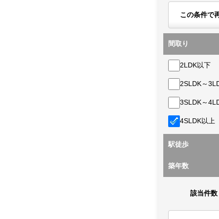
この条件で
間取り
2LDK以下
2SLDK～3L
3SLDK～4L
4SLDK以上
駅徒歩
築年数
該当件数