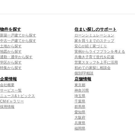
物件を探す
住まい探しのサポート
新築一戸建てから探す
ローンシミュレーション
中古一戸建てから探す
家を買うまでのステップ
土地から探す
安心が続く家づくり
地図から探す
実例からライフプランを考える
通勤・通学から探す
共働き子育て世代を応援
学区から探す
営業スタッフを上手に活用
特集から探す
初めての家探し相談会
個別FP相談
企業情報
店舗情報
会社概要
東京都
サービス一覧
神奈川県
ニュース&トピックス
埼玉県
CMギャラリー
千葉県
採用情報
群馬県
愛知県
大阪府
兵庫県
福岡県