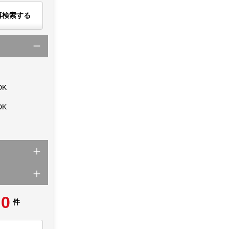
再検索する
DK
DK
0
件