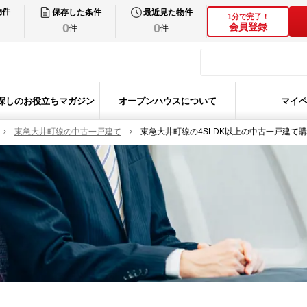
物件
保存した条件
最近見た物件
1分で完了！
0
0
会員登録
件
件
探しのお役立ちマガジン
オープンハウスについて
マイ
東急大井町線の中古一戸建て
東急大井町線の4SLDK以上の中古一戸建て