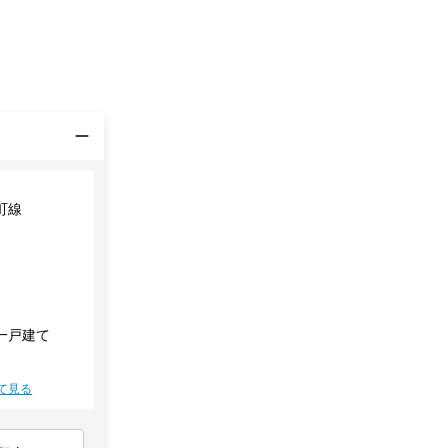
町線
一戸建て
て見る