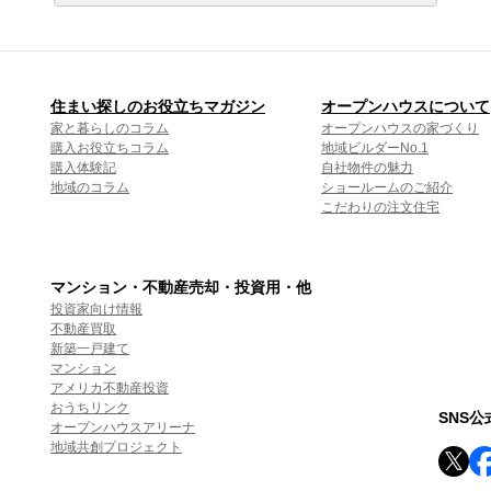
住まい探しのお役立ちマガジン
オープンハウスについて
家と暮らしのコラム
オープンハウスの家づくり
購入お役立ちコラム
地域ビルダーNo.1
購入体験記
自社物件の魅力
地域のコラム
ショールームのご紹介
こだわりの注文住宅
マンション・不動産売却・投資用・他
投資家向け情報
不動産買取
新築一戸建て
マンション
アメリカ不動産投資
おうちリンク
SNS
オープンハウスアリーナ
地域共創プロジェクト