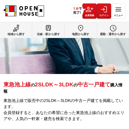
会員登録
ログイン
メニュー
地域から探す
沿線・駅から探す
地図から探す
通勤・通学から探す
東急池上線
2SLDK～3LDK
中古一戸建て
の
の
購入情
報
東急池上線で販売中の2SLDK～3LDKの中古一戸建てを掲載してい
ます。
会員登録すると、あなたの希望に合った東急池上線のおすすめエリ
アや、人気の一軒家・建売を検索できます。