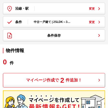
沿線・駅
変更
条件
中古一戸建て | 2SLDK～3…
変更
条件保存
物件情報
0
件
2
マイページ作成で
件追加！