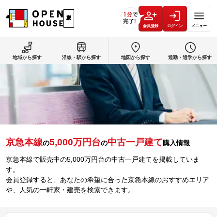
会員登録
ログイン
メニュー
地域から探す
沿線・駅から探す
地図から探す
通勤・通学から探す
京急本線
5,000万円台
中古一戸建て
の
の
購入情報
京急本線で販売中の5,000万円台の中古一戸建てを掲載していま
す。
会員登録すると、あなたの希望に合った京急本線のおすすめエリア
や、人気の一軒家・建売を検索できます。