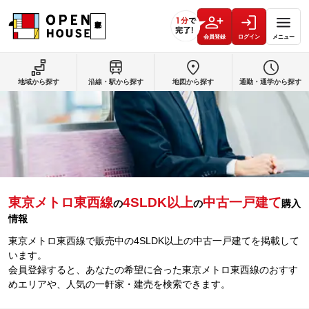
会員登録
ログイン
メニュー
地域から探す
沿線・駅から探す
地図から探す
通勤・通学から探す
東京メトロ東西線
4SLDK以上
中古一戸建て
の
の
購入
情報
東京メトロ東西線で販売中の4SLDK以上の中古一戸建てを掲載して
います。
会員登録すると、あなたの希望に合った東京メトロ東西線のおすす
めエリアや、人気の一軒家・建売を検索できます。