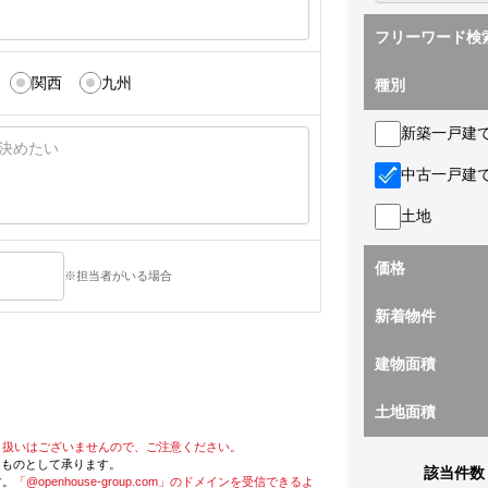
フリーワード検
関西
九州
種別
新築一戸建
中古一戸建
土地
価格
※担当者がいる場合
新着物件
建物面積
土地面積
り扱いはございませんので、ご注意ください。
たものとして承ります。
該当件数
す。
「@openhouse-group.com」のドメインを受信できるよ