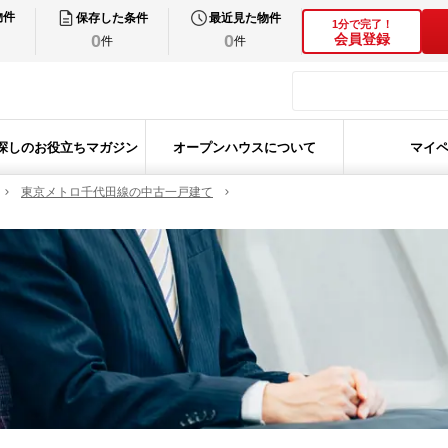
物件
保存した条件
最近見た物件
1分で完了！
0
0
会員登録
件
件
探しのお役立ちマガジン
オープンハウスについて
マイ
東京メトロ千代田線の中古一戸建て