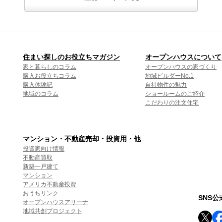
住まい探しのお役立ちマガジン
オープンハウスについて
家と暮らしのコラム
オープンハウスの家づくり
購入お役立ちコラム
地域ビルダーNo.1
購入体験記
自社物件の魅力
地域のコラム
ショールームのご紹介
こだわりの注文住宅
マンション・不動産売却・投資用・他
投資家向け情報
不動産買取
新築一戸建て
マンション
アメリカ不動産投資
おうちリンク
SNS
オープンハウスアリーナ
地域共創プロジェクト