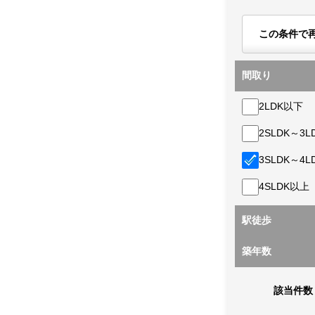
この条件で
間取り
2LDK以下
2SLDK～3L
3SLDK～4L
4SLDK以上
駅徒歩
築年数
該当件数