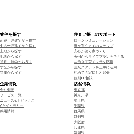
物件を探す
住まい探しのサポート
新築一戸建てから探す
ローンシミュレーション
中古一戸建てから探す
家を買うまでのステップ
土地から探す
安心が続く家づくり
地図から探す
実例からライフプランを考える
通勤・通学から探す
共働き子育て世代を応援
学区から探す
営業スタッフを上手に活用
特集から探す
初めての家探し相談会
個別FP相談
企業情報
店舗情報
会社概要
東京都
サービス一覧
神奈川県
ニュース&トピックス
埼玉県
CMギャラリー
千葉県
採用情報
群馬県
愛知県
大阪府
兵庫県
福岡県