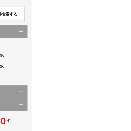
再検索する
DK
DK
0
件