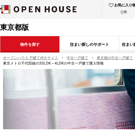
お気に入り
0
件
東京都版
物件を探す
住まい探しのサポート
住まい
オープンハウス 戸建て仲介サイト
中古一戸建て
東京都の中古一戸建て
東京メトロ千代田線の3SLDK～4LDKの中古一戸建て購入情報