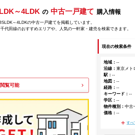
SLDK～4LDK
中古一戸建て
の
購入情報
SLDK～4LDKの中古一戸建てを掲載しています。
ロ千代田線のおすすめエリアや、人気の一軒家・建売を検索できます。
現在の検索条件
地域
：
--
沿線
：
東京メト
駅
：
--
地図
：
--
も閲覧可能
経路
：
--
キーワード
：
--
学区
：
--
物件種別
：
中古
価格
：
--
すべ