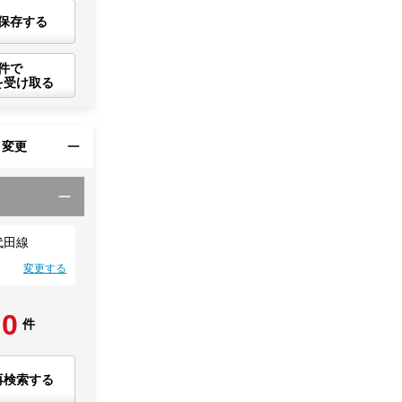
保存する
件で
を受け取る
・変更
代田線
変更する
0
件
再検索する