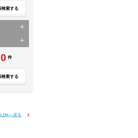
再検索する
0
件
再検索する
4LDKへ戻る