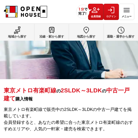
会員登録
ログイン
メニュー
地域から探す
沿線・駅から探す
地図から探す
通勤・通学から探す
東京メトロ有楽町線
2SLDK～3LDK
中古一戸
の
の
建て
購入情報
東京メトロ有楽町線で販売中の2SLDK～3LDKの中古一戸建てを掲
載しています。
会員登録すると、あなたの希望に合った東京メトロ有楽町線のおす
すめエリアや、人気の一軒家・建売を検索できます。