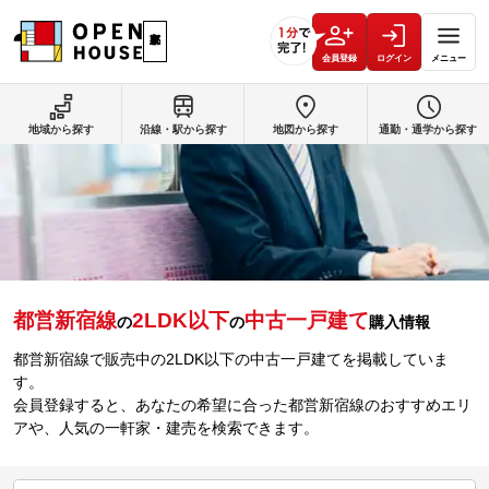
会員登録
ログイン
メニュー
地域から探す
沿線・駅から探す
地図から探す
通勤・通学から探す
都営新宿線
2LDK以下
中古一戸建て
の
の
購入情報
都営新宿線で販売中の2LDK以下の中古一戸建てを掲載していま
す。
会員登録すると、あなたの希望に合った都営新宿線のおすすめエリ
アや、人気の一軒家・建売を検索できます。