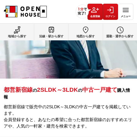
会員登録
ログイン
メニュー
地域から探す
沿線・駅から探す
地図から探す
通勤・通学から探す
都営新宿線
2SLDK～3LDK
中古一戸建て
の
の
購入情
報
都営新宿線で販売中の2SLDK～3LDKの中古一戸建てを掲載してい
ます。
会員登録すると、あなたの希望に合った都営新宿線のおすすめエリ
アや、人気の一軒家・建売を検索できます。