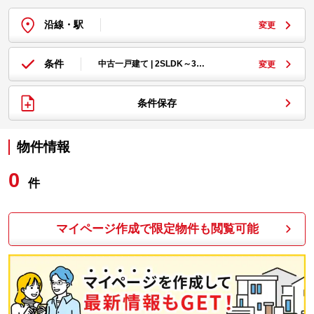
沿線・駅
変更
条件
中古一戸建て | 2SLDK～3…
変更
条件保存
物件情報
0
件
マイページ作成で限定物件も閲覧可能