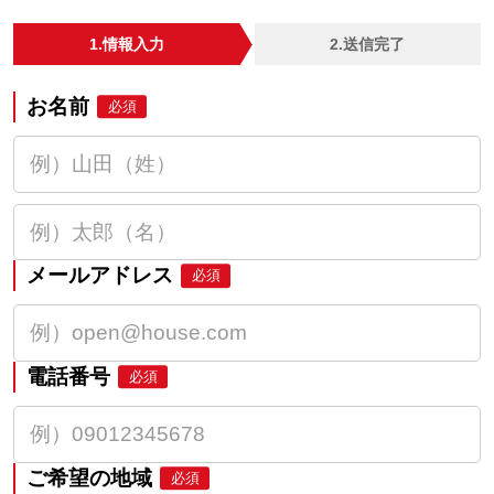
1.情報入力
2.送信完了
お名前
必須
メールアドレス
必須
電話番号
必須
ご希望の地域
必須