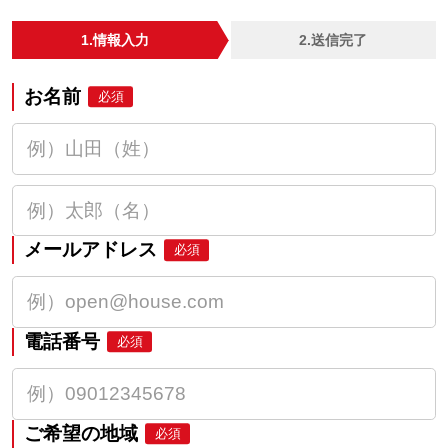
1.情報入力
2.送信完了
お名前
必須
メールアドレス
必須
電話番号
必須
ご希望の地域
必須