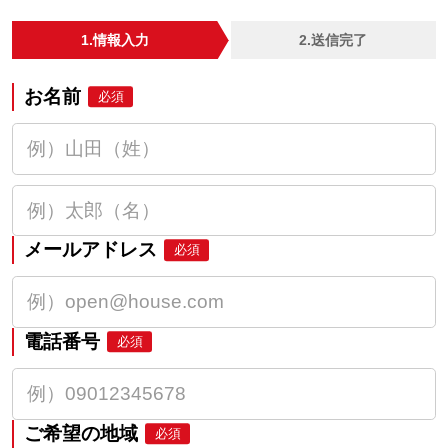
1.情報入力
2.送信完了
お名前
必須
メールアドレス
必須
電話番号
必須
ご希望の地域
必須