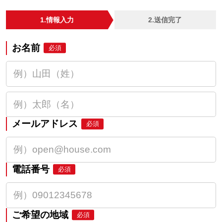
1.情報入力
2.送信完了
お名前
必須
メールアドレス
必須
電話番号
必須
ご希望の地域
必須