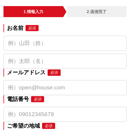
1.情報入力
2.送信完了
お名前
必須
メールアドレス
必須
電話番号
必須
ご希望の地域
必須