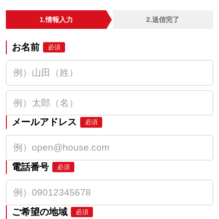
1.情報入力
2.送信完了
お名前
必須
メールアドレス
必須
電話番号
必須
ご希望の地域
必須