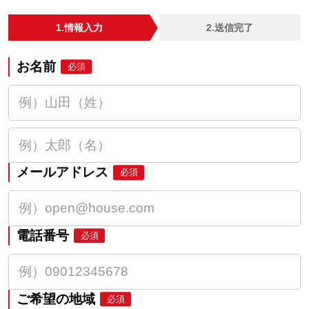
1.情報入力
2.送信完了
お名前
必須
メールアドレス
必須
電話番号
必須
ご希望の地域
必須