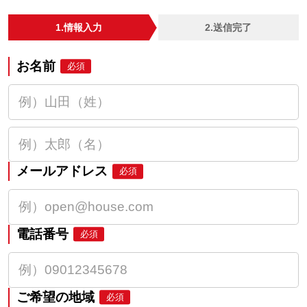
1.情報入力
2.送信完了
お名前
必須
メールアドレス
必須
電話番号
必須
ご希望の地域
必須