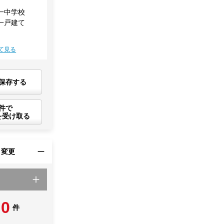
一中学校
一戸建て
て見る
保存する
件で
を受け取る
・変更
0
件