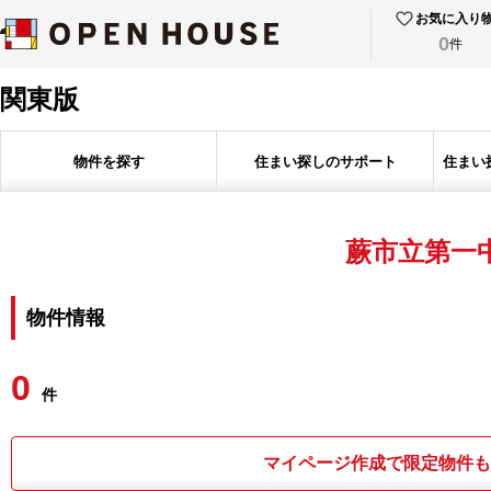
お気に入り
0
件
関東版
物件を探す
住まい探しのサポート
住まい
蕨市立第一
物件情報
0
件
マイページ作成で限定物件