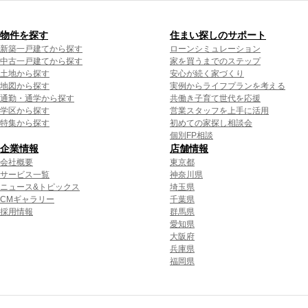
物件を探す
住まい探しのサポート
新築一戸建てから探す
ローンシミュレーション
中古一戸建てから探す
家を買うまでのステップ
土地から探す
安心が続く家づくり
地図から探す
実例からライフプランを考える
通勤・通学から探す
共働き子育て世代を応援
学区から探す
営業スタッフを上手に活用
特集から探す
初めての家探し相談会
個別FP相談
企業情報
店舗情報
会社概要
東京都
サービス一覧
神奈川県
ニュース&トピックス
埼玉県
CMギャラリー
千葉県
採用情報
群馬県
愛知県
大阪府
兵庫県
福岡県