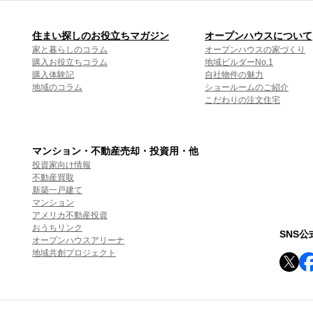
住まい探しのお役立ちマガジン
オープンハウスについて
家と暮らしのコラム
オープンハウスの家づくり
購入お役立ちコラム
地域ビルダーNo.1
購入体験記
自社物件の魅力
地域のコラム
ショールームのご紹介
こだわりの注文住宅
マンション・不動産売却・投資用・他
投資家向け情報
不動産買取
新築一戸建て
マンション
アメリカ不動産投資
おうちリンク
SNS
オープンハウスアリーナ
地域共創プロジェクト