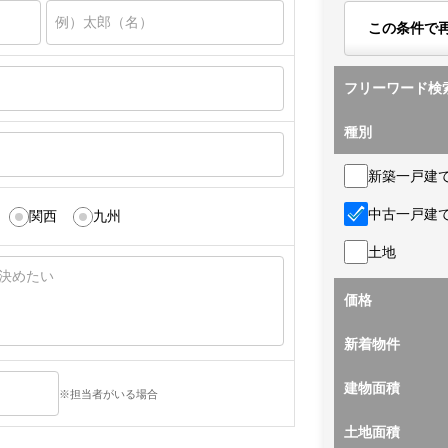
この条件で
フリーワード検
種別
新築一戸建
中古一戸建
関西
九州
土地
価格
新着物件
建物面積
※担当者がいる場合
土地面積