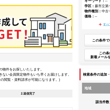
キーワード
：
--
学区
：
蕨市立第
物件種別
：
中古
価格
：
--
すべ
この条件で
この条
新着メール
の物件をお探しいたします。
きない会員限定物件もいち早くお届けします。
検索条件の追加
件の閲覧・資料請求が可能になります。)
地域
2.送信完了
該当件数