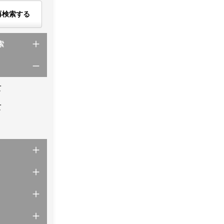
再検索する
索
て
て