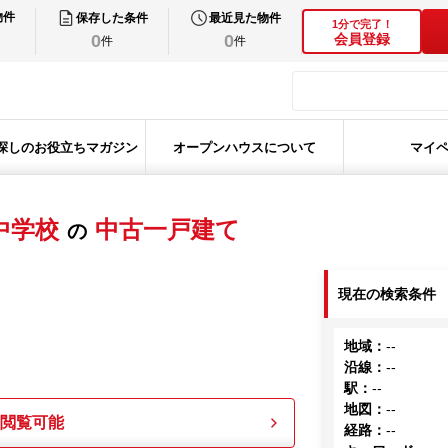
物件
保存した条件
最近見た物件
1分で完了！
0
0
会員登録
件
件
探しのお役立ちマガジン
オープンハウスについて
マイ
中学校
中古一戸建て
の
現在の検索条件
地域
：
--
沿線
：
--
駅
：
--
地図
：
--
も閲覧可能
経路
：
--