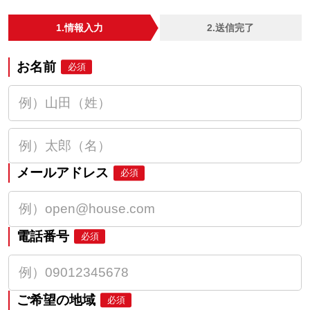
1.情報入力
2.送信完了
お名前
必須
メールアドレス
必須
電話番号
必須
ご希望の地域
必須