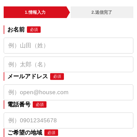
1.情報入力
2.送信完了
お名前
必須
メールアドレス
必須
電話番号
必須
ご希望の地域
必須