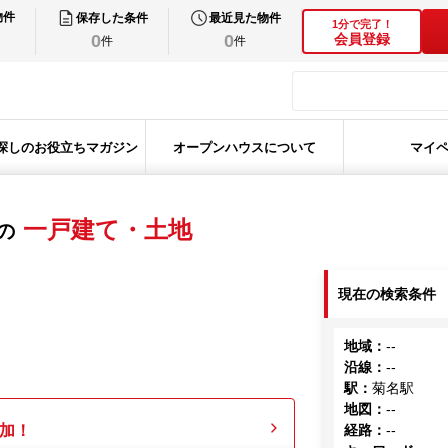
物件
保存した条件
最近見た物件
1分で完了！
0
0
会員登録
件
件
探しのお役立ちマガジン
オープンハウスについて
マイ
一戸建て・土地
の
現在の検索条件
地域
：
--
沿線
：
--
駅
：
菊名駅
地図
：
--
加！
経路
：
--