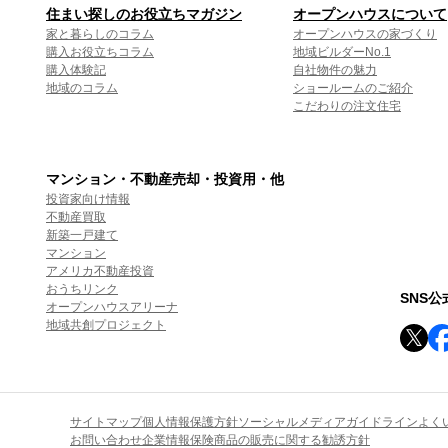
住まい探しのお役立ちマガジン
オープンハウスについて
家と暮らしのコラム
オープンハウスの家づくり
購入お役立ちコラム
地域ビルダーNo.1
購入体験記
自社物件の魅力
地域のコラム
ショールームのご紹介
こだわりの注文住宅
マンション・不動産売却・投資用・他
投資家向け情報
不動産買取
新築一戸建て
マンション
アメリカ不動産投資
おうちリンク
SNS
オープンハウスアリーナ
地域共創プロジェクト
サイトマップ
個人情報保護方針
ソーシャルメディアガイドライン
よく
お問い合わせ
企業情報
保険商品の販売に関する勧誘方針