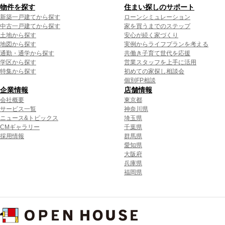
物件を探す
住まい探しのサポート
新築一戸建てから探す
ローンシミュレーション
中古一戸建てから探す
家を買うまでのステップ
土地から探す
安心が続く家づくり
地図から探す
実例からライフプランを考える
通勤・通学から探す
共働き子育て世代を応援
学区から探す
営業スタッフを上手に活用
特集から探す
初めての家探し相談会
個別FP相談
企業情報
店舗情報
会社概要
東京都
サービス一覧
神奈川県
ニュース&トピックス
埼玉県
CMギャラリー
千葉県
採用情報
群馬県
愛知県
大阪府
兵庫県
福岡県