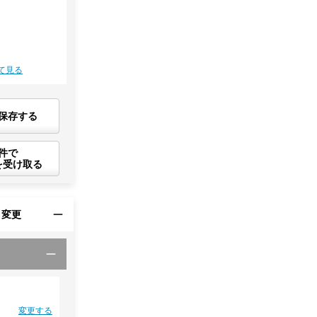
て見る
保存する
件で
を受け取る
・変更
変更する