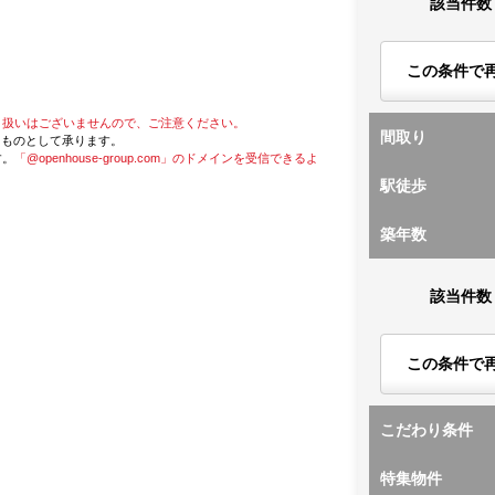
該当件数
この条件で
り扱いはございませんので、ご注意ください。
間取り
たものとして承ります。
す。
「@openhouse-group.com」のドメインを受信できるよ
駅徒歩
築年数
該当件数
この条件で
こだわり条件
特集物件