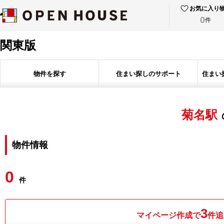
お気に入り
0
件
関東版
物件を探す
住まい探しのサポート
住まい
菊名駅
物件情報
0
件
3
マイページ作成で
件追