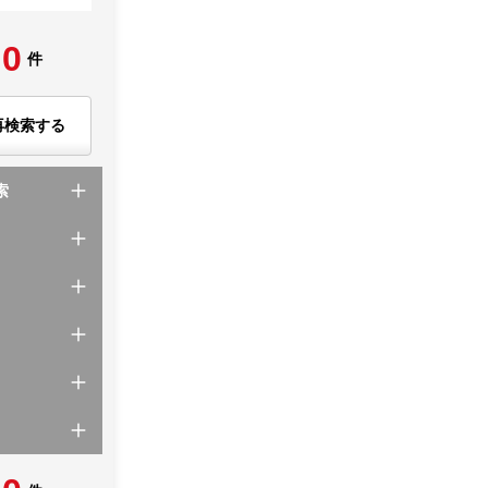
0
件
再検索する
索