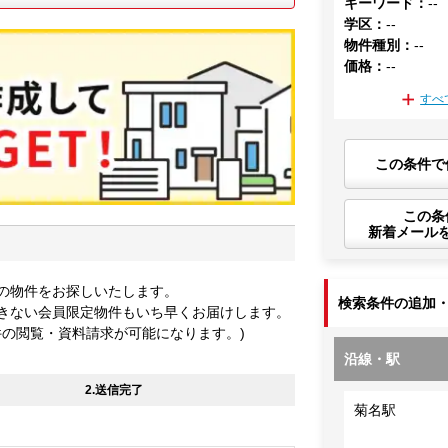
キーワード
：
--
学区
：
--
物件種別
：
--
価格
：
--
すべ
この条件で
この条
新着メール
の物件をお探しいたします。
検索条件の追加
きない会員限定物件もいち早くお届けします。
件の閲覧・資料請求が可能になります。)
沿線・駅
2.送信完了
菊名駅