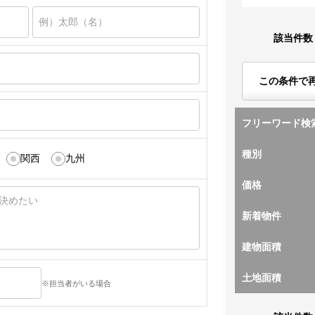
該当件数
この条件で
フリーワード検
種別
関西
九州
価格
新着物件
建物面積
土地面積
※担当者がいる場合