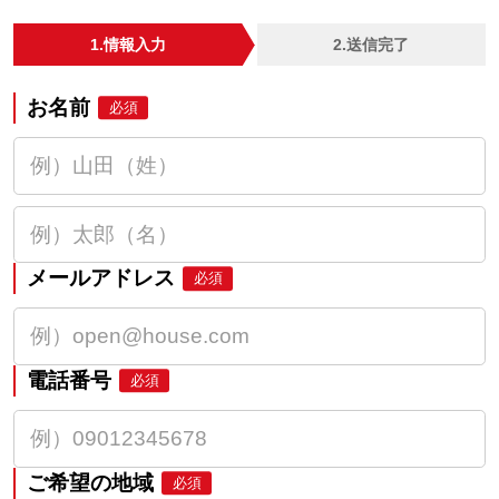
1.情報入力
2.送信完了
お名前
必須
メールアドレス
必須
電話番号
必須
ご希望の地域
必須