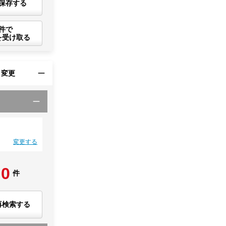
保存する
件で
を受け取る
・変更
変更する
0
件
再検索する