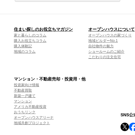
住まい探しのお役立ちマガジン
オープンハウスについて
家と暮らしのコラム
オープンハウスの家づくり
購入お役立ちコラム
地域ビルダーNo.1
購入体験記
自社物件の魅力
地域のコラム
ショールームのご紹介
こだわりの注文住宅
マンション・不動産売却・投資用・他
投資家向け情報
不動産買取
新築一戸建て
マンション
アメリカ不動産投資
おうちリンク
SNS
オープンハウスアリーナ
地域共創プロジェクト