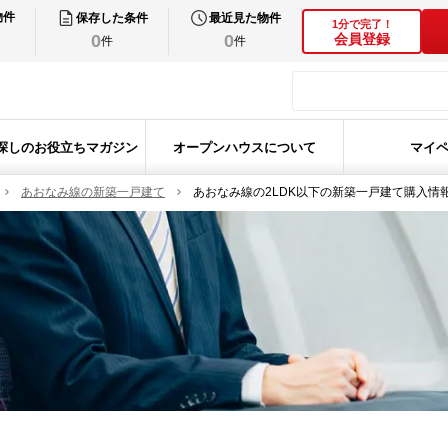
物件
保存した条件
最近見た物件
1分で完了！
0
0
会員登録
件
件
探しのお役立ちマガジン
オープンハウスについて
マイ
あおなみ線の新築一戸建て
あおなみ線の2LDK以下の新築一戸建て購入情