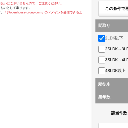
り扱いはございませんので、ご注意ください。
たものとして承ります。
この条件で
す。
「@openhouse-group.com」のドメインを受信できるよ
間取り
2LDK以下
2SLDK～3L
3SLDK～4L
4SLDK以上
駅徒歩
築年数
該当件数