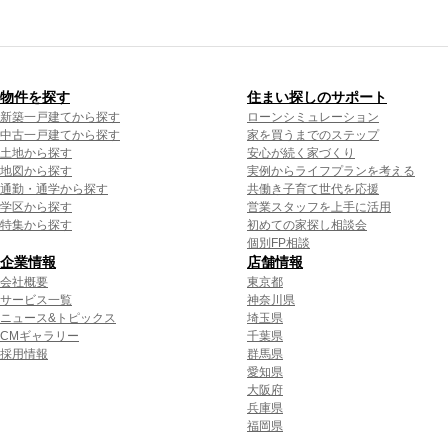
物件を探す
住まい探しのサポート
新築一戸建てから探す
ローンシミュレーション
中古一戸建てから探す
家を買うまでのステップ
土地から探す
安心が続く家づくり
地図から探す
実例からライフプランを考える
通勤・通学から探す
共働き子育て世代を応援
学区から探す
営業スタッフを上手に活用
特集から探す
初めての家探し相談会
個別FP相談
企業情報
店舗情報
会社概要
東京都
サービス一覧
神奈川県
ニュース&トピックス
埼玉県
CMギャラリー
千葉県
採用情報
群馬県
愛知県
大阪府
兵庫県
福岡県