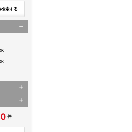
再検索する
DK
DK
0
件