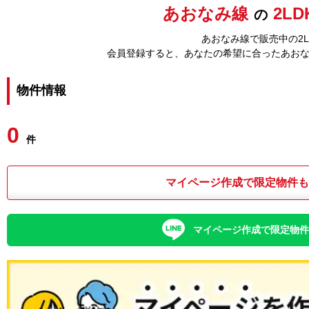
あおなみ線
2L
の
あおなみ線で販売中の2
会員登録すると、あなたの希望に合ったあお
物件情報
0
件
マイページ作成で限定物件
マイページ作成で限定物