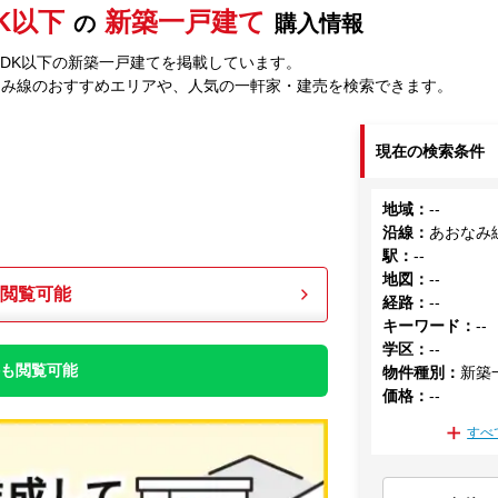
DK以下
新築一戸建て
の
購入情報
LDK以下の新築一戸建てを掲載しています。
なみ線のおすすめエリアや、人気の一軒家・建売を検索できます。
現在の検索条件
地域
：
--
沿線
：
あおなみ
駅
：
--
地図
：
--
も閲覧可能
経路
：
--
キーワード
：
--
学区
：
--
件も閲覧可能
物件種別
：
新築
価格
：
--
すべ