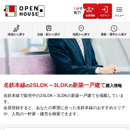
会員登録
ログイン
メニュー
地域から探す
沿線・駅から探す
地図から探す
通勤・通学から探す
名鉄本線
2SLDK～3LDK
新築一戸建て
の
の
購入情報
名鉄本線で販売中の2SLDK～3LDKの新築一戸建てを掲載していま
す。
会員登録すると、あなたの希望に合った名鉄本線のおすすめエリア
や、人気の一軒家・建売を検索できます。