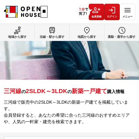
会員登録
ログイン
メニュー
地域から探す
沿線・駅から探す
地図から探す
通勤・通学から探す
三河線
2SLDK～3LDK
新築一戸建て
の
の
購入情報
三河線で販売中の2SLDK～3LDKの新築一戸建てを掲載していま
す。
会員登録すると、あなたの希望に合った三河線のおすすめエリア
や、人気の一軒家・建売を検索できます。