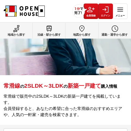
会員登録
ログイン
メニュー
地域から探す
沿線・駅から探す
地図から探す
通勤・通学から探す
常滑線
2SLDK～3LDK
新築一戸建て
の
の
購入情報
常滑線で販売中の2SLDK～3LDKの新築一戸建てを掲載していま
す。
会員登録すると、あなたの希望に合った常滑線のおすすめエリア
や、人気の一軒家・建売を検索できます。