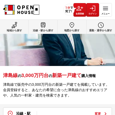
会員登録
ログイン
メニュー
地域から探す
沿線・駅から探す
地図から探す
通勤・通学から探す
津島線
3,000万円台
新築一戸建て
の
の
購入情報
津島線で販売中の3,000万円台の新築一戸建てを掲載しています。
会員登録すると、あなたの希望に合った津島線のおすすめエリア
や、人気の一軒家・建売を検索できます。
沿線・駅
変更