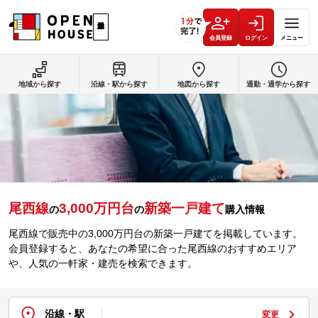
会員登録
ログイン
メニュー
地域から探す
沿線・駅から探す
地図から探す
通勤・通学から探す
尾西線
3,000万円台
新築一戸建て
の
の
購入情報
尾西線で販売中の3,000万円台の新築一戸建てを掲載しています。
会員登録すると、あなたの希望に合った尾西線のおすすめエリア
や、人気の一軒家・建売を検索できます。
沿線・駅
変更