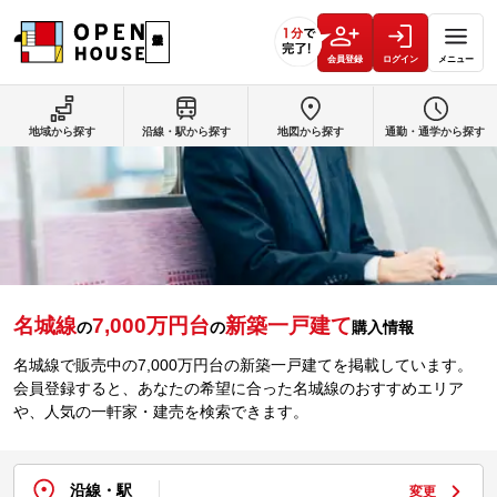
会員登録
ログイン
メニュー
地域から探す
沿線・駅から探す
地図から探す
通勤・通学から探す
名城線
7,000万円台
新築一戸建て
の
の
購入情報
名城線で販売中の7,000万円台の新築一戸建てを掲載しています。
会員登録すると、あなたの希望に合った名城線のおすすめエリア
や、人気の一軒家・建売を検索できます。
沿線・駅
変更