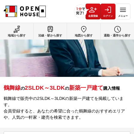
会員登録
ログイン
メニュー
地域から探す
沿線・駅から探す
地図から探す
通勤・通学から探す
鶴舞線
2SLDK～3LDK
新築一戸建て
の
の
購入情報
鶴舞線で販売中の2SLDK～3LDKの新築一戸建てを掲載していま
す。
会員登録すると、あなたの希望に合った鶴舞線のおすすめエリア
や、人気の一軒家・建売を検索できます。