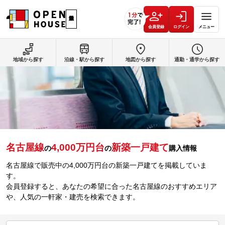
会員登録
ログイン
メニュー
地域から探す
沿線・駅から探す
地図から探す
通勤・通学から探す
名古屋線
4,000万円台
新築一戸建て
の
の
購入情報
名古屋線で販売中の4,000万円台の新築一戸建てを掲載していま
す。
会員登録すると、あなたの希望に合った名古屋線のおすすめエリア
や、人気の一軒家・建売を検索できます。