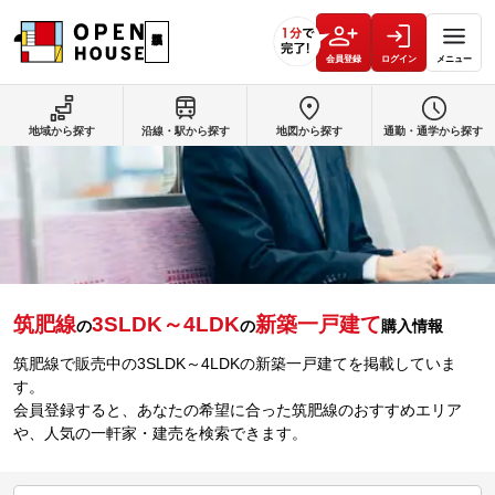
会員登録
ログイン
メニュー
地域から探す
沿線・駅から探す
地図から探す
通勤・通学から探す
筑肥線
3SLDK～4LDK
新築一戸建て
の
の
購入情報
筑肥線で販売中の3SLDK～4LDKの新築一戸建てを掲載していま
す。
会員登録すると、あなたの希望に合った筑肥線のおすすめエリア
や、人気の一軒家・建売を検索できます。