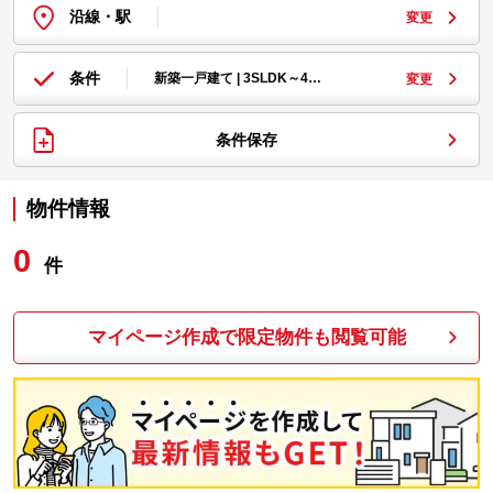
沿線・駅
変更
条件
新築一戸建て | 3SLDK～4…
変更
条件保存
物件情報
0
件
マイページ作成で限定物件も閲覧可能