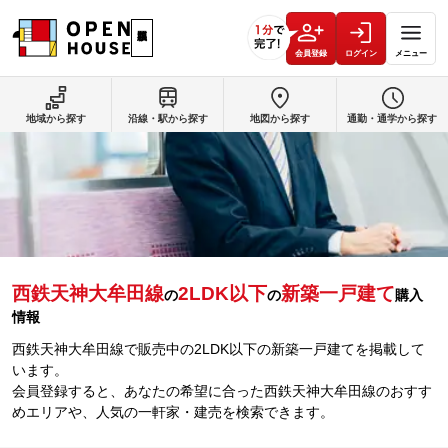
会員登録
ログイン
メニュー
地域から探す
沿線・駅から探す
地図から探す
通勤・通学から探す
西鉄天神大牟田線
2LDK以下
新築一戸建て
の
の
購入
情報
西鉄天神大牟田線で販売中の2LDK以下の新築一戸建てを掲載して
います。
会員登録すると、あなたの希望に合った西鉄天神大牟田線のおすす
めエリアや、人気の一軒家・建売を検索できます。