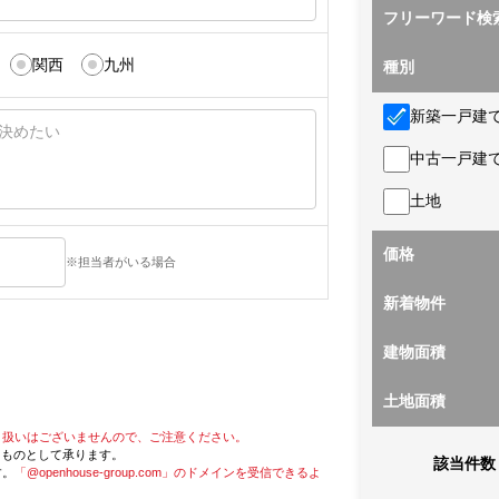
フリーワード検
関西
九州
種別
新築一戸建
中古一戸建
土地
価格
※担当者がいる場合
新着物件
建物面積
土地面積
り扱いはございませんので、ご注意ください。
たものとして承ります。
該当件数
す。
「@openhouse-group.com」のドメインを受信できるよ