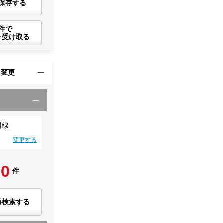
保存する
件で
を受け取る
・変更
田線
変更する
0
件
再検索する