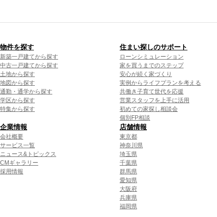
物件を探す
住まい探しのサポート
新築一戸建てから探す
ローンシミュレーション
中古一戸建てから探す
家を買うまでのステップ
土地から探す
安心が続く家づくり
地図から探す
実例からライフプランを考える
通勤・通学から探す
共働き子育て世代を応援
学区から探す
営業スタッフを上手に活用
特集から探す
初めての家探し相談会
個別FP相談
企業情報
店舗情報
会社概要
東京都
サービス一覧
神奈川県
ニュース&トピックス
埼玉県
CMギャラリー
千葉県
採用情報
群馬県
愛知県
大阪府
兵庫県
福岡県