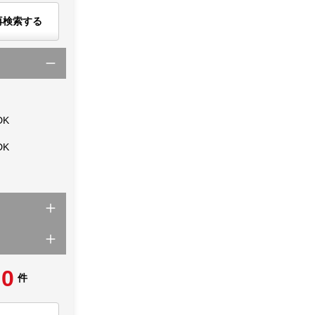
再検索する
DK
DK
0
件