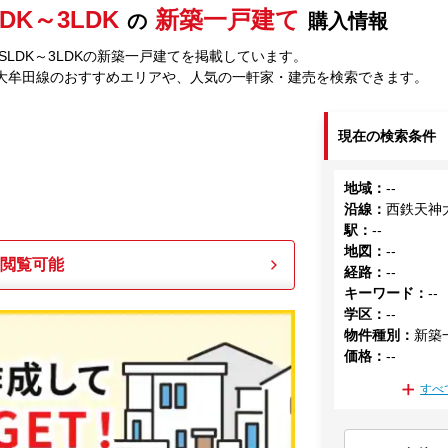
LDK～3LDK
新築一戸建て
の
購入情報
LDK～3LDKの新築一戸建てを掲載しています。
大牟田線のおすすめエリアや、人気の一軒家・建売を検索できます。
現在の検索条件
地域
：
--
沿線
：
西鉄天神
駅
：
--
地図
：
--
も閲覧可能
経路
：
--
キーワード
：
--
学区
：
--
物件種別
：
新築
価格
：
--
すべ