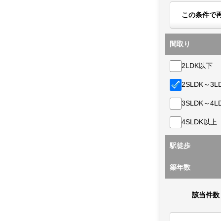
この条件で
間取り
2LDK以下
2SLDK～3L
3SLDK～4L
4SLDK以上
駅徒歩
築年数
該当件数