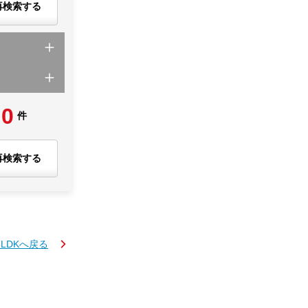
再検索する
0
件
再検索する
3LDKへ戻る