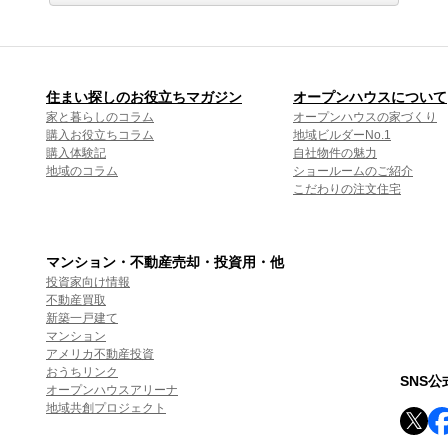
住まい探しのお役立ちマガジン
オープンハウスについて
家と暮らしのコラム
オープンハウスの家づくり
購入お役立ちコラム
地域ビルダーNo.1
購入体験記
自社物件の魅力
地域のコラム
ショールームのご紹介
こだわりの注文住宅
マンション・不動産売却・投資用・他
投資家向け情報
不動産買取
新築一戸建て
マンション
アメリカ不動産投資
おうちリンク
SNS
オープンハウスアリーナ
地域共創プロジェクト