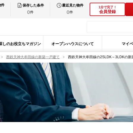
物件
保存した条件
最近見た物件
1分で完了！
0
0
会員登録
件
件
探しのお役立ちマガジン
オープンハウスについて
マイ
西鉄天神大牟田線の新築一戸建て
西鉄天神大牟田線の2SLDK～3LDKの