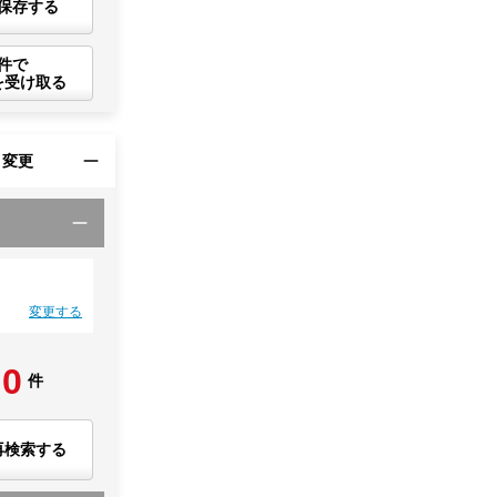
保存する
件で
を受け取る
・変更
変更する
0
件
再検索する