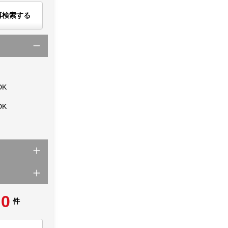
再検索する
DK
DK
0
件