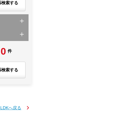
再検索する
0
件
再検索する
3LDKへ戻る