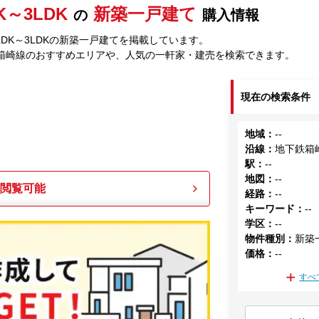
K～3LDK
新築一戸建て
の
購入情報
DK～3LDKの新築一戸建てを掲載しています。
箱崎線のおすすめエリアや、人気の一軒家・建売を検索できます。
現在の検索条件
地域
：
--
沿線
：
地下鉄箱
駅
：
--
地図
：
--
も閲覧可能
経路
：
--
キーワード
：
--
学区
：
--
物件種別
：
新築
価格
：
--
すべ