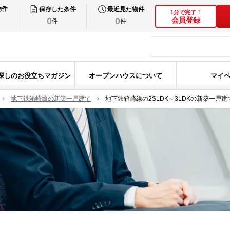
物件
保存した条件
最近見た物件
1分で完了！
0
0
会員登録
件
件
探しのお役立ちマガジン
オープンハウスについて
マイ
地下鉄箱崎線の新築一戸建て
地下鉄箱崎線の2SLDK～3LDKの新築一戸