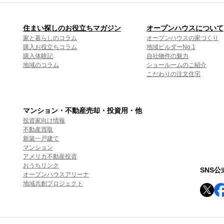
住まい探しのお役立ちマガジン
オープンハウスについて
家と暮らしのコラム
オープンハウスの家づくり
購入お役立ちコラム
地域ビルダーNo.1
購入体験記
自社物件の魅力
地域のコラム
ショールームのご紹介
こだわりの注文住宅
マンション・不動産売却・投資用・他
投資家向け情報
不動産買取
新築一戸建て
マンション
アメリカ不動産投資
おうちリンク
SNS
オープンハウスアリーナ
地域共創プロジェクト