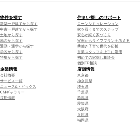
物件を探す
住まい探しのサポート
新築一戸建てから探す
ローンシミュレーション
中古一戸建てから探す
家を買うまでのステップ
土地から探す
安心が続く家づくり
地図から探す
実例からライフプランを考える
通勤・通学から探す
共働き子育て世代を応援
学区から探す
営業スタッフを上手に活用
特集から探す
初めての家探し相談会
個別FP相談
企業情報
店舗情報
会社概要
東京都
サービス一覧
神奈川県
ニュース&トピックス
埼玉県
CMギャラリー
千葉県
採用情報
群馬県
愛知県
大阪府
兵庫県
福岡県