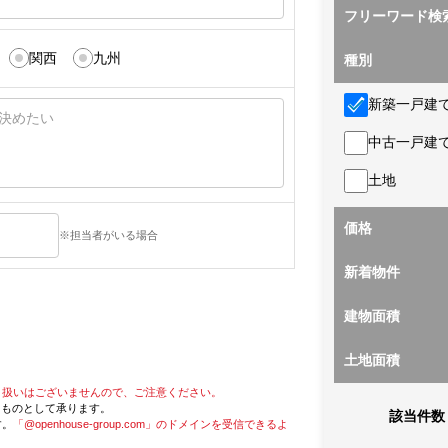
フリーワード検
関西
九州
種別
新築一戸建
中古一戸建
土地
価格
※担当者がいる場合
新着物件
建物面積
土地面積
り扱いはございませんので、ご注意ください。
たものとして承ります。
該当件数
す。
「@openhouse-group.com」のドメインを受信できるよ