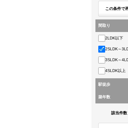
この条件で
間取り
2LDK以下
2SLDK～3L
3SLDK～4L
4SLDK以上
駅徒歩
築年数
該当件数