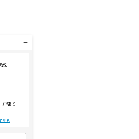
崎線
一戸建て
て見る