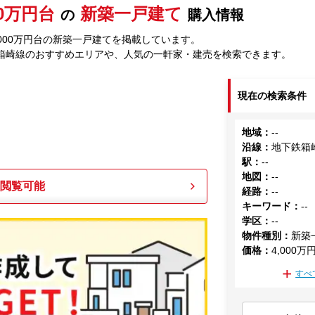
00万円台
新築一戸建て
の
購入情報
000万円台の新築一戸建てを掲載しています。
箱崎線のおすすめエリアや、人気の一軒家・建売を検索できます。
現在の検索条件
地域
：
--
沿線
：
地下鉄箱
駅
：
--
地図
：
--
も閲覧可能
経路
：
--
キーワード
：
--
学区
：
--
物件種別
：
新築
価格
：
4,000万
すべ