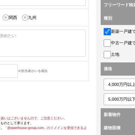
フリーワード検
関西
九州
種別
新築一戸建
中古一戸建
土地
価格
※担当者がいる場合
新着物件
り扱いはございませんので、ご注意ください。
たものとして承ります。
建物面積
す。
「@openhouse-group.com」のドメインを受信できるよ