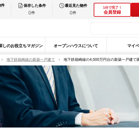
物件
保存した条件
最近見た物件
1分で完了！
0
0
会員登録
件
件
探しのお役立ちマガジン
オープンハウスについて
マイ
地下鉄箱崎線の新築一戸建て
地下鉄箱崎線の4,000万円台の新築一戸建て