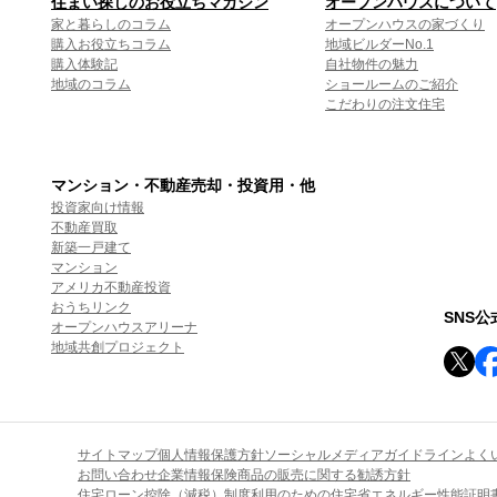
住まい探しのお役立ちマガジン
オープンハウスについて
家と暮らしのコラム
オープンハウスの家づくり
購入お役立ちコラム
地域ビルダーNo.1
購入体験記
自社物件の魅力
地域のコラム
ショールームのご紹介
こだわりの注文住宅
マンション・不動産売却・投資用・他
投資家向け情報
不動産買取
新築一戸建て
マンション
アメリカ不動産投資
おうちリンク
SNS
オープンハウスアリーナ
地域共創プロジェクト
サイトマップ
個人情報保護方針
ソーシャルメディアガイドライン
よく
お問い合わせ
企業情報
保険商品の販売に関する勧誘方針
住宅ローン控除（減税）制度利用のための住宅省エネルギー性能証明