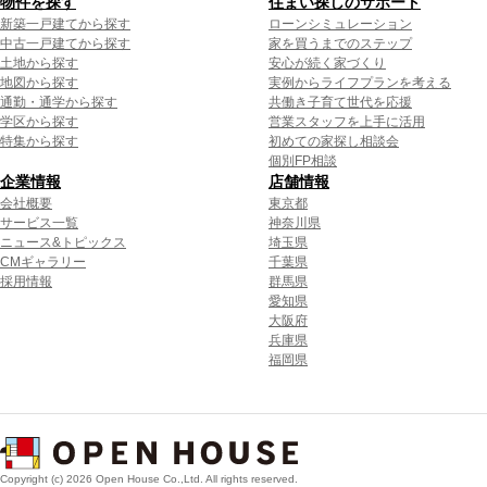
物件を探す
住まい探しのサポート
新築一戸建てから探す
ローンシミュレーション
中古一戸建てから探す
家を買うまでのステップ
土地から探す
安心が続く家づくり
地図から探す
実例からライフプランを考える
通勤・通学から探す
共働き子育て世代を応援
学区から探す
営業スタッフを上手に活用
特集から探す
初めての家探し相談会
個別FP相談
企業情報
店舗情報
会社概要
東京都
サービス一覧
神奈川県
ニュース&トピックス
埼玉県
CMギャラリー
千葉県
採用情報
群馬県
愛知県
大阪府
兵庫県
福岡県
Copyright (c) 2026 Open House Co.,Ltd. All rights reserved.