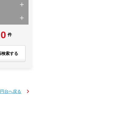
0
件
再検索する
万円台へ戻る