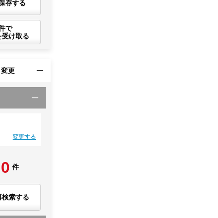
保存する
件で
を受け取る
・変更
変更する
0
件
再検索する