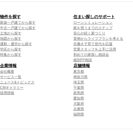
物件を探す
住まい探しのサポート
新築一戸建てから探す
ローンシミュレーション
中古一戸建てから探す
家を買うまでのステップ
土地から探す
安心が続く家づくり
地図から探す
実例からライフプランを考える
通勤・通学から探す
共働き子育て世代を応援
学区から探す
営業スタッフを上手に活用
特集から探す
初めての家探し相談会
個別FP相談
企業情報
店舗情報
会社概要
東京都
サービス一覧
神奈川県
ニュース&トピックス
埼玉県
CMギャラリー
千葉県
採用情報
群馬県
愛知県
大阪府
兵庫県
福岡県