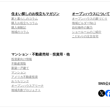
住まい探しのお役立ちマガジン
オープンハウスについて
家と暮らしのコラム
オープンハウスの家づくり
購入お役立ちコラム
地域ビルダーNo.1
購入体験記
自社物件の魅力
地域のコラム
ショールームのご紹介
こだわりの注文住宅
マンション・不動産売却・投資用・他
投資家向け情報
不動産買取
新築一戸建て
マンション
アメリカ不動産投資
おうちリンク
SNS
オープンハウスアリーナ
地域共創プロジェクト