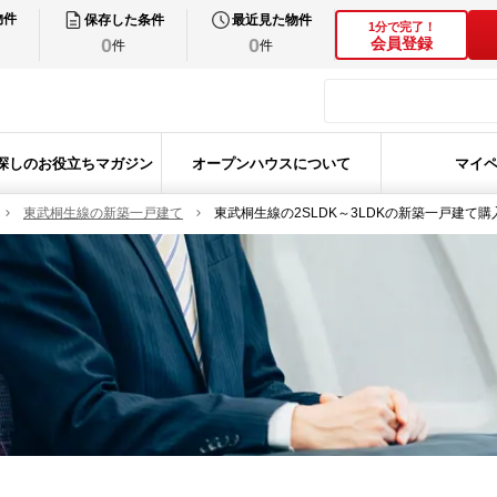
物件
保存した条件
最近見た物件
1分で完了！
0
0
会員登録
件
件
探しのお役立ちマガジン
オープンハウスについて
マイ
東武桐生線の新築一戸建て
東武桐生線の2SLDK～3LDKの新築一戸建て購