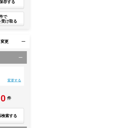
保存する
件で
を受け取る
・変更
変更する
0
件
再検索する