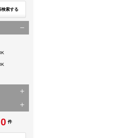
再検索する
DK
DK
0
件