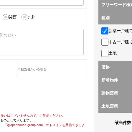
フリーワード検
関西
九州
種別
新築一戸建
中古一戸建
土地
価格
※担当者がいる場合
新着物件
建物面積
土地面積
り扱いはございませんので、ご注意ください。
たものとして承ります。
該当件数
す。
「@openhouse-group.com」のドメインを受信できるよ