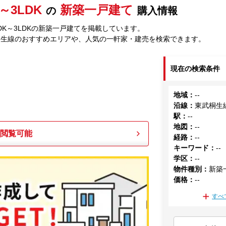
K～3LDK
新築一戸建て
の
購入情報
DK～3LDKの新築一戸建てを掲載しています。
桐生線のおすすめエリアや、人気の一軒家・建売を検索できます。
現在の検索条件
地域
：
--
沿線
：
東武桐生
駅
：
--
地図
：
--
も閲覧可能
経路
：
--
キーワード
：
--
学区
：
--
物件種別
：
新築
価格
：
--
すべ