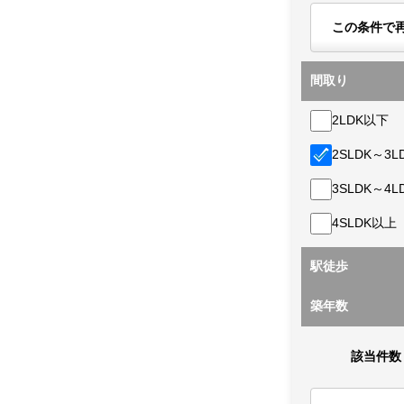
この条件で
間取り
2LDK以下
2SLDK～3L
3SLDK～4L
4SLDK以上
駅徒歩
築年数
該当件数