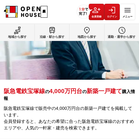
会員登録
ログイン
メニュー
地域から探す
沿線・駅から探す
地図から探す
通勤・通学から探す
阪急電鉄宝塚線
4,000万円台
新築一戸建て
の
の
購入情
報
阪急電鉄宝塚線で販売中の4,000万円台の新築一戸建てを掲載して
います。
会員登録すると、あなたの希望に合った阪急電鉄宝塚線のおすすめ
エリアや、人気の一軒家・建売を検索できます。