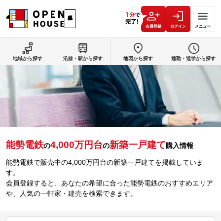
会員登録
ログイン
メニュー
地域から探す
沿線・駅から探す
地図から探す
通勤・通学から探す
能勢電鉄
4,000万円台
新築一戸建て
の
の
購入情報
能勢電鉄で販売中の4,000万円台の新築一戸建てを掲載していま
す。
会員登録すると、あなたの希望に合った能勢電鉄のおすすめエリア
や、人気の一軒家・建売を検索できます。