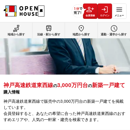
会員登録
ログイン
メニュー
地域から探す
沿線・駅から探す
地図から探す
通勤・通学から探す
神戸高速鉄道東西線
3,000万円台
新築一戸建て
の
の
購入情報
神戸高速鉄道東西線で販売中の3,000万円台の新築一戸建てを掲載
しています。
会員登録すると、あなたの希望に合った神戸高速鉄道東西線のおす
すめエリアや、人気の一軒家・建売を検索できます。