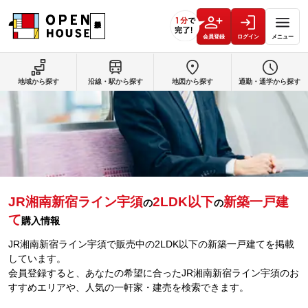
会員登録
ログイン
メニュー
地域から探す
沿線・駅から探す
地図から探す
通勤・通学から探す
JR湘南新宿ライン宇須
2LDK以下
新築一戸建
の
の
て
購入情報
JR湘南新宿ライン宇須で販売中の2LDK以下の新築一戸建てを掲載
しています。
会員登録すると、あなたの希望に合ったJR湘南新宿ライン宇須のお
すすめエリアや、人気の一軒家・建売を検索できます。