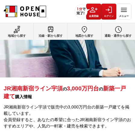
会員登録
ログイン
メニュー
地域から探す
沿線・駅から探す
地図から探す
通勤・通学から探す
JR湘南新宿ライン宇須
3,000万円台
新築一戸
の
の
建て
購入情報
JR湘南新宿ライン宇須で販売中の3,000万円台の新築一戸建てを掲
載しています。
会員登録すると、あなたの希望に合ったJR湘南新宿ライン宇須のお
すすめエリアや、人気の一軒家・建売を検索できます。