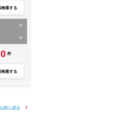
再検索する
0
件
再検索する
3LDKへ戻る