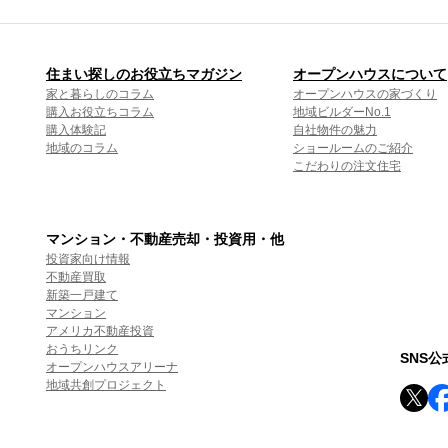
住まい探しのお役立ちマガジン
オープンハウスについて
家と暮らしのコラム
オープンハウスの家づくり
購入お役立ちコラム
地域ビルダーNo.1
購入体験記
自社物件の魅力
地域のコラム
ショールームのご紹介
こだわりの注文住宅
マンション・不動産売却・投資用・他
投資家向け情報
不動産買取
新築一戸建て
マンション
アメリカ不動産投資
おうちリンク
SNS
オープンハウスアリーナ
地域共創プロジェクト