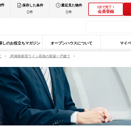
物件
保存した条件
最近見た物件
1分で完了！
0
0
会員登録
件
件
探しのお役立ちマガジン
オープンハウスについて
マイ
て
JR湘南新宿ライン高海の新築一戸建て