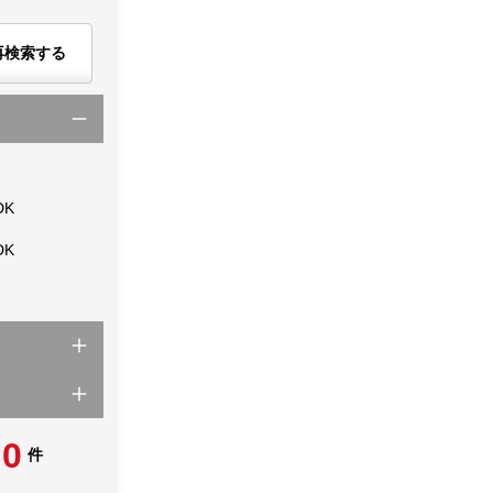
再検索する
DK
DK
0
件