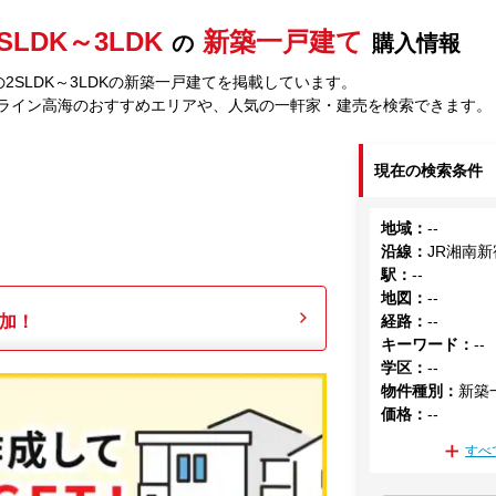
SLDK～3LDK
新築一戸建て
の
購入情報
2SLDK～3LDKの新築一戸建てを掲載しています。
宿ライン高海のおすすめエリアや、人気の一軒家・建売を検索できます。
現在の検索条件
地域
：
--
沿線
：
JR湘南
駅
：
--
地図
：
--
加！
経路
：
--
キーワード
：
--
学区
：
--
物件種別
：
新築
価格
：
--
すべ