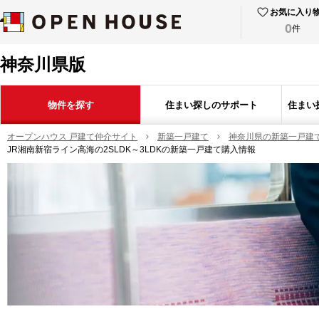
お気に入り
0
件
神奈川県版
物件を探す
住まい探しのサポート
住まい
オープンハウス 戸建て仲介サイト
新築一戸建て
神奈川県の新築一戸建
JR湘南新宿ライン高海の2SLDK～3LDKの新築一戸建て購入情報