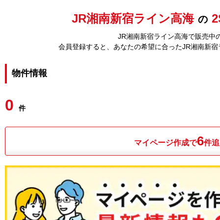
JR湘南新宿ライン高海
2
の
JR湘南新宿ライン高海で販売中の
会員登録すると、あなたの希望に合ったJR湘南新
物件情報
0
件
6
マイページ作成で
件追