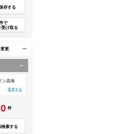
保存する
件で
を受け取る
・変更
イン高海
変更する
0
件
再検索する