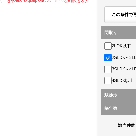
す。
「@openhouse-group.com」のドメインを受信できるよ
この条件で
間取り
2LDK以下
2SLDK～3L
3SLDK～4L
4SLDK以上
駅徒歩
築年数
該当件数