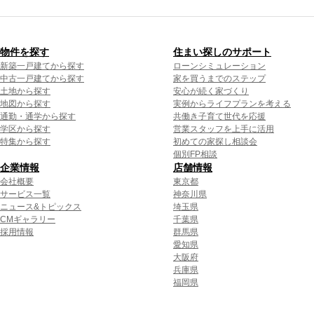
物件を探す
住まい探しのサポート
新築一戸建てから探す
ローンシミュレーション
中古一戸建てから探す
家を買うまでのステップ
土地から探す
安心が続く家づくり
地図から探す
実例からライフプランを考える
通勤・通学から探す
共働き子育て世代を応援
学区から探す
営業スタッフを上手に活用
特集から探す
初めての家探し相談会
個別FP相談
企業情報
店舗情報
会社概要
東京都
サービス一覧
神奈川県
ニュース&トピックス
埼玉県
CMギャラリー
千葉県
採用情報
群馬県
愛知県
大阪府
兵庫県
福岡県