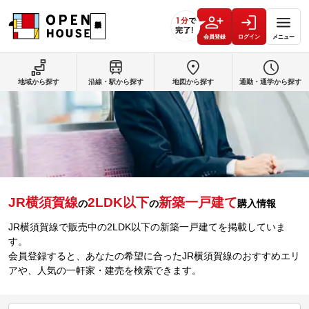
会員登録
ログイン
メニュー
地域から探す
沿線・駅から探す
地図から探す
通勤・通学から探す
JR横須賀線
2LDK以下
新築一戸建て
の
の
購入情報
JR横須賀線で販売中の2LDK以下の新築一戸建てを掲載していま
す。
会員登録すると、あなたの希望に合ったJR横須賀線のおすすめエリ
アや、人気の一軒家・建売を検索できます。